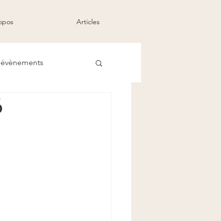
opos
Articles
/ évènements
6