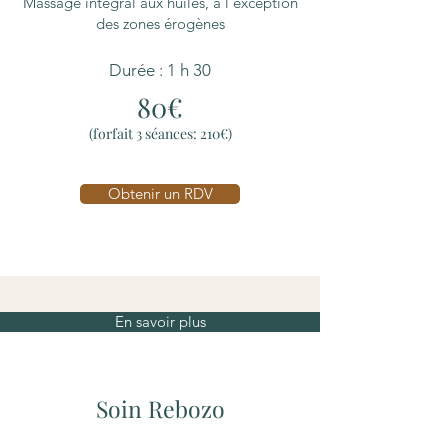
Massage intégral aux huiles, à l'exception
des zones érogènes
Durée : 1 h 30
80€
(forfait 3 séances: 210
€)
Obtenir un RDV
En savoir plus
Soin Rebozo