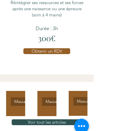
Réintégrer ses ressources et ses forces
après une naissance ou une épreuve
(soin à 4 mains)
Durée : 3h
300€
Obtenir un RDV
Massage
Massage
Massage
Massa
Massa
Massa
ge
ge
ge
Voir tout les articles