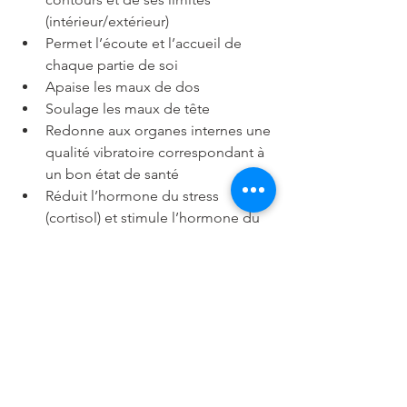
(intérieur/extérieur)
Permet l’écoute et l’accueil de 
chaque partie de soi
Apaise les maux de dos
Soulage les maux de tête
Redonne aux organes internes une 
qualité vibratoire correspondant à 
un bon état de santé
Réduit l’hormone du stress 
(cortisol) et stimule l’hormone du 
plaisir (ocytocine)
Baisse la pression sanguine en 
augmentant la circulation du flux 
sanguin dans les muscles
Améliore la flexibilité par la 
libération des tensions musculaires
Élimine les toxines