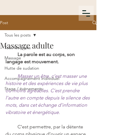
Post
Tous les posts
Massage adulte
Tous les posts
La parole est au corps, son 
Massage
langage est mouvement.
Hutte de sudation
Masser un être, c’est masser une 
Accompagnement individuel
histoire et des expériences de vie plus 
Stage / évènements
ou moins agréables. C’est prendre 
l’autre en compte depuis le silence des 
mots, dans cet échange d’information 
vibratoire et énergétique.
	C’est permettre, par la détente 
du corps physique d’ouvrir un espace 